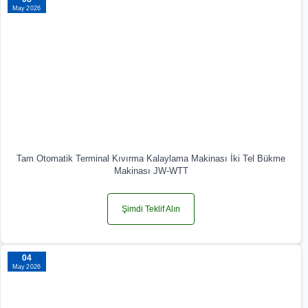
May 2026
Tam Otomatik Terminal Kıvırma Kalaylama Makinası İki Tel Bükme
Makinası JW-WTT
Şimdi Teklif Alın
04
May 2026