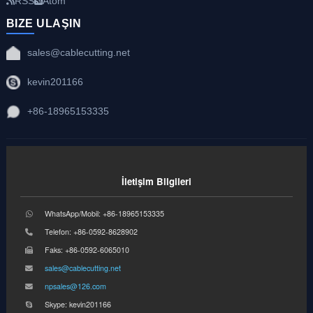
RSS
Atom
BIZE ULAŞIN
sales@cablecutting.net
kevin201166
+86-18965153335
İletişim Bilgileri
WhatsApp/Mobil: +86-18965153335
Telefon: +86-0592-8628902
Faks: +86-0592-6065010
sales@cablecutting.net
npsales@126.com
Skype: kevin201166