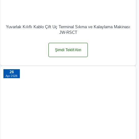
Yuvarlak Kılıflı Kablo Çift Uç Terminal Sıkma ve Kalaylama Makinası
JW-RSCT
Şimdi Teklif Alın
26
Apr 2026