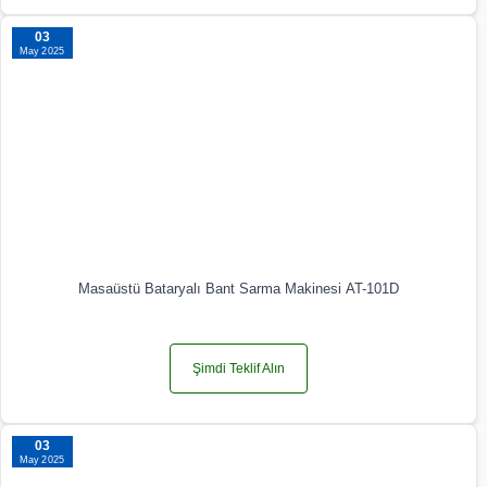
03
May 2025
Masaüstü Bataryalı Bant Sarma Makinesi AT-101D
Şimdi Teklif Alın
03
May 2025