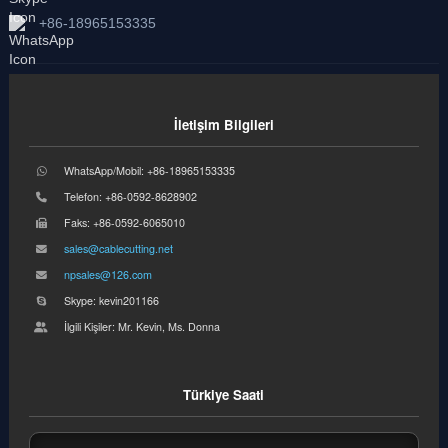
+86-18965153335
İletişim Bilgileri
WhatsApp/Mobil: +86-18965153335
Telefon: +86-0592-8628902
Faks: +86-0592-6065010
sales@cablecutting.net
npsales@126.com
Skype: kevin201166
İlgili Kişiler: Mr. Kevin, Ms. Donna
Türkiye Saati