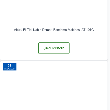
Akülü El Tipi Kablo Demeti Bantlama Makinesi AT-101G
Şimdi Teklif Alın
03
May 2025