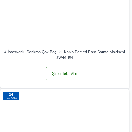
4 İstasyonlu Senkron Çok Başlıklı Kablo Demeti Bant Sarma Makinesi
JW-MH04
Şimdi Teklif Alın
14
Jan 2026