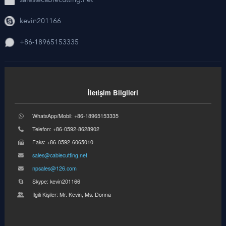
kevin201166
+86-18965153335
İletişim Bilgileri
WhatsApp/Mobil: +86-18965153335
Telefon: +86-0592-8628902
Faks: +86-0592-6065010
sales@cablecutting.net
npsales@126.com
Skype: kevin201166
İlgili Kişiler: Mr. Kevin, Ms. Donna