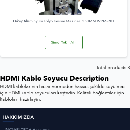
Dikey Alüminyum Folyo Kesme Makinesi 250MM WPM-901
Şimdi Teklif Alın
Total products 3
HDMI Kablo Soyucu Description
HDMI kablolarının hasar vermeden hassas şekilde soyulması
için HDMI kablo soyucuları keşfedin. Kaliteli bağlantılar için
kabloları hazırlayın.
HAKKIMIZDA
JINGWEI TECH Hakkında