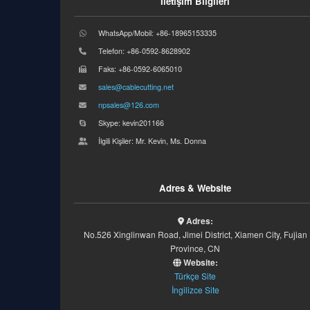
İletişim Bilgileri
WhatsApp/Mobil: +86-18965153335
Telefon: +86-0592-8628902
Faks: +86-0592-6065010
sales@cablecutting.net
npsales@126.com
Skype: kevin201166
İlgili Kişiler: Mr. Kevin, Ms. Donna
Adres & Website
Adres:
No.526 Xinglinwan Road, Jimei District, Xiamen City, Fujian
Province, CN
Website:
Türkçe Site
İngilizce Site