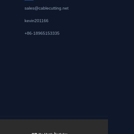
sales@cablecutting.net
kevin201166
+86-18965153335