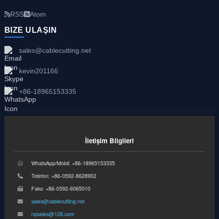
RSS
Atom
BIZE ULAŞIN
sales@cablecutting.net
kevin201166
+86-18965153335
İletişim Bilgileri
WhatsApp/Mobil: +86-18965153335
Telefon: +86-0592-8628902
Faks: +86-0592-6065010
sales@cablecutting.net
npsales@126.com