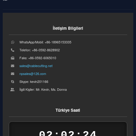
İletişim Bilgileri
WhatsApp/Mobil: +86-18965153335
Telefon: +86-0592-8628902
Faks: +86-0592-6065010
sales@cablecutting.net
npsales@126.com
Skype: kevin201166
İlgili Kişiler: Mr. Kevin, Ms. Donna
Türkiye Saati
02:02:25