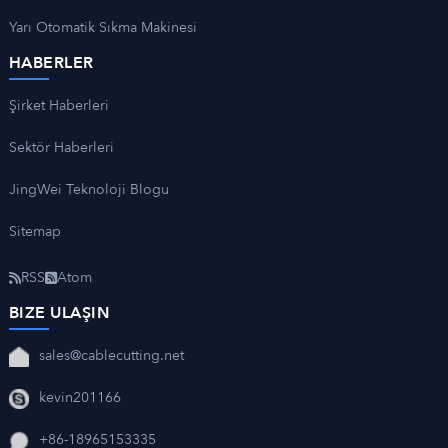
Yarı Otomatik Sıkma Makinesi
HABERLER
Şirket Haberleri
Sektör Haberleri
JingWei Teknoloji Blogu
Sitemap
RSS
Atom
BIZE ULAŞIN
sales@cablecutting.net
kevin201166
+86-18965153335