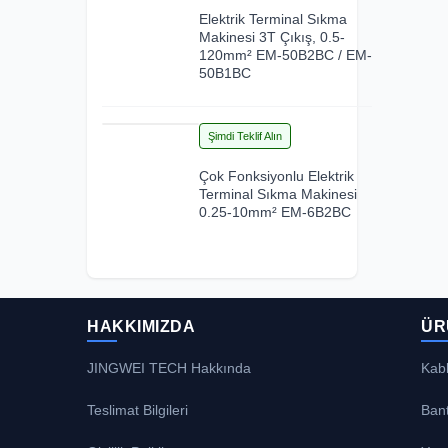
Elektrik Terminal Sıkma
Makinesi 3T Çıkış, 0.5-
120mm² EM-50B2BC / EM-
50B1BC
21
Şimdi Teklif Alın
Jul 2026
Çok Fonksiyonlu Elektrik
Terminal Sıkma Makinesi
0.25-10mm² EM-6B2BC
HAKKIMIZDA
ÜR
JINGWEI TECH Hakkında
Kab
Teslimat Bilgileri
Ban