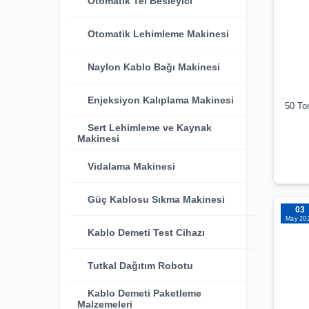
Otomatik Tel Besleyici
Otomatik Lehimleme Makinesi
Naylon Kablo Bağı Makinesi
Enjeksiyon Kalıplama Makinesi
50 To
Sert Lehimleme ve Kaynak
Makinesi
Vidalama Makinesi
Güç Kablosu Sıkma Makinesi
03
May 20
Kablo Demeti Test Cihazı
Tutkal Dağıtım Robotu
Kablo Demeti Paketleme
Malzemeleri