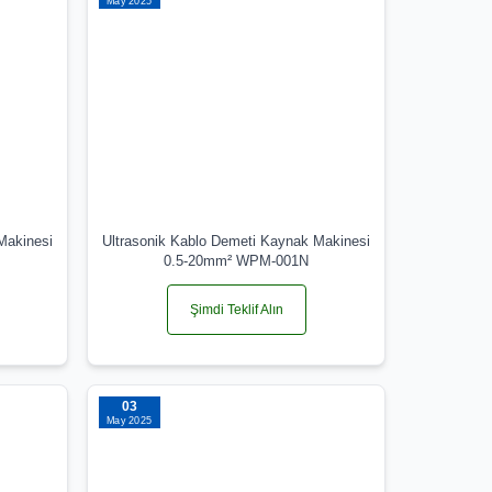
May 2025
Makinesi
Ultrasonik Kablo Demeti Kaynak Makinesi
0.5-20mm² WPM-001N
Şimdi Teklif Alın
03
May 2025