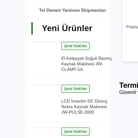
Tel Demeti Yardımcı Ekipmanları
Yeni Ürünler
Pnöma
23
Şimdi Teklif Alın
Jul 2026
El Kelepçeli Soğuk Basınç
Kaynak Makinesi JW-
CLAMP-1A
Termi
23
Şimdi Teklif Alın
Güvenli v
Jul 2026
LCD İnvertör DC Direnç
Nokta Kaynak Makinesi
JW-PULSE-3000
21
Şimdi Teklif Alın
Jul 2026