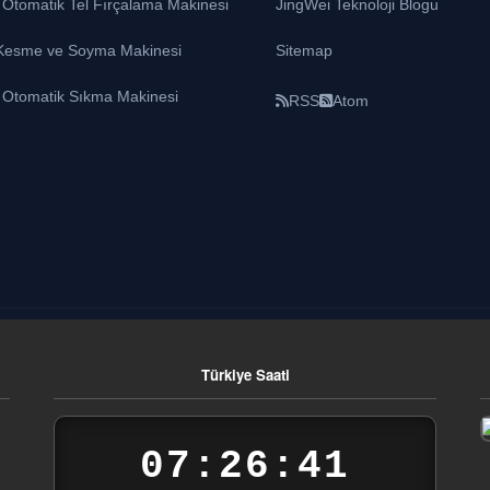
 Otomatik Tel Fırçalama Makinesi
JingWei Teknoloji Blogu
 Kesme ve Soyma Makinesi
Sitemap
ı Otomatik Sıkma Makinesi
RSS
Atom
Türkiye Saati
07:26:42