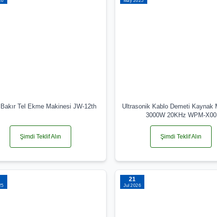
26
May 2025
 Bakır Tel Ekme Makinesi JW-12th
Ultrasonik Kablo Demeti Kaynak 
3000W 20KHz WPM-X00
Şimdi Teklif Alın
Şimdi Teklif Alın
21
25
Jul 2026