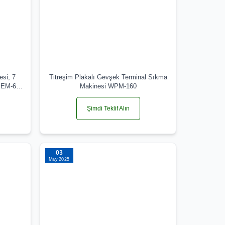
esi, 7
Titreşim Plakalı Gevşek Terminal Sıkma
ler EM-6B1
Makinesi WPM-160
Şimdi Teklif Alın
03
May 2025