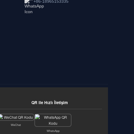
+86-18965153335
QR ile Hızlı İletişim
WeChat
WhatsApp