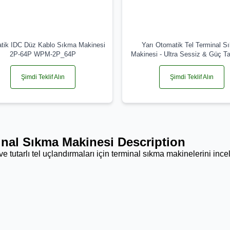
tik IDC Düz Kablo Sıkma Makinesi
Yarı Otomatik Tel Terminal S
2P-64P WPM-2P_64P
Makinesi - Ultra Sessiz & Güç Ta
Şimdi Teklif Alın
Şimdi Teklif Alın
nal Sıkma Makinesi Description
e tutarlı tel uçlandırmaları için terminal sıkma makinelerini incel