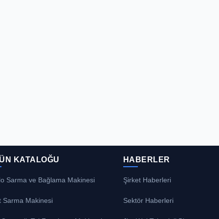
ÜN KATALOĞU
HABERLER
lo Sarma ve Bağlama Makinesi
Şirket Haberleri
t Sarma Makinesi
Sektör Haberleri