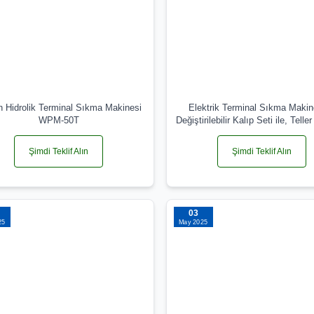
n Hidrolik Terminal Sıkma Makinesi
Elektrik Terminal Sıkma Makin
WPM-50T
Değiştirilebilir Kalıp Seti ile, Tel
EM-6B2
Şimdi Teklif Alın
Şimdi Teklif Alın
03
25
May 2025